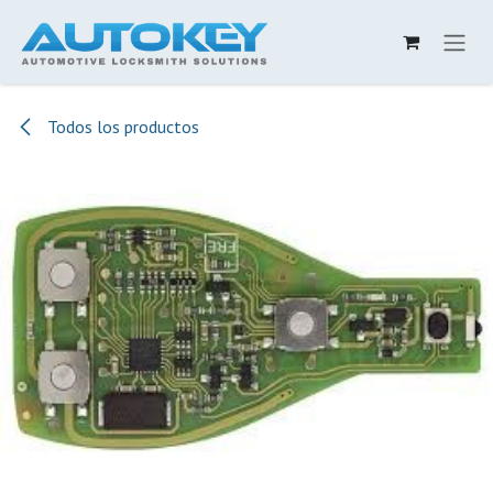
Ir al contenido
Todos los productos