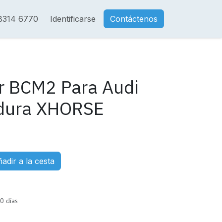
8314 6770
Identificarse
Contáctenos
r BCM2 Para Audi
adura XHORSE
adir a la cesta
0 días