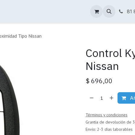
Tienda Online
Descargas
Sucursales
81 
oximidad Tipo Nissan
Control K
Nissan
$
696,00
Añ
Términos y condiciones
Grantía de devolución de 3
Envío: 2-3 días laborables