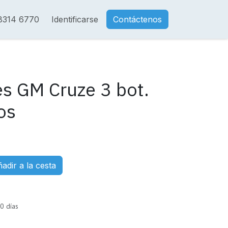
8314 6770
Identificarse
Contáctenos
es GM Cruze 3 bot.
os
adir a la cesta
0 días