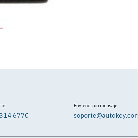
nos
Envíenos un mensaje
8314 6770
soporte@autokey.co