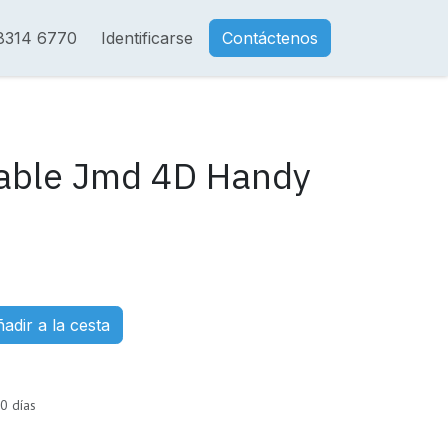
8314 6770
Identificarse
Contáctenos
nable Jmd 4D Handy
adir a la cesta
0 días