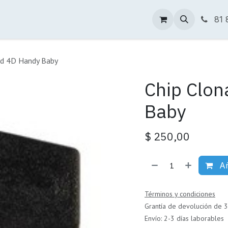
Tienda Online
Descargas
Sucursales
81 
md 4D Handy Baby
Chip Clo
Baby
$
250,00
Añ
Términos y condiciones
Grantía de devolución de 3
Envío: 2-3 días laborables