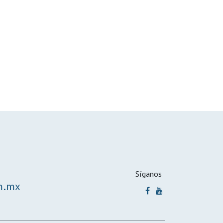
Síganos
m.mx