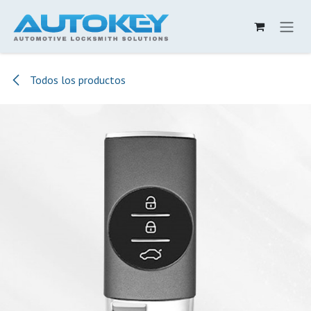
Ir al contenido
Todos los productos