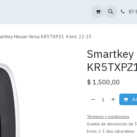
Tienda Online
Descargas
Sucursales
81 
artkey Nissan Versa KR5TXPZ1 4 bot. 22-23
Smartkey 
KR5TXPZ1
$
1.500,00
Añ
Términos y condiciones
Grantía de devolución de 3
Envío: 2-3 días laborables