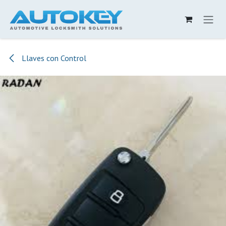
Ir al contenido
Llaves con Control