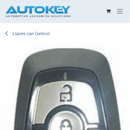
Ir al contenido
Llaves con Control