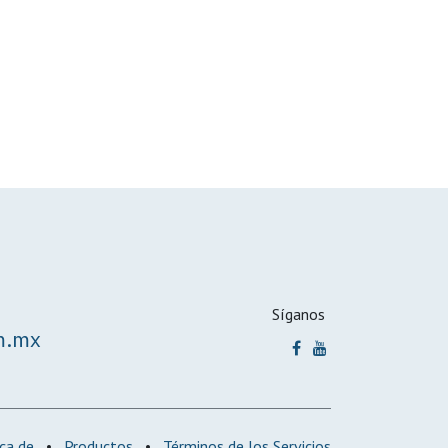
Síganos
m.mx
ca de
•
Productos
•
Términos de los Servicios