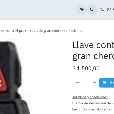
Tienda Online
Descargas
Sucursales
81 
ave control proximidad de gran cherokee 433mhz
Llave con
gran che
$
1.500,00
Añ
Términos y condiciones
Grantía de devolución de 3
Envío: 2-3 días laborables