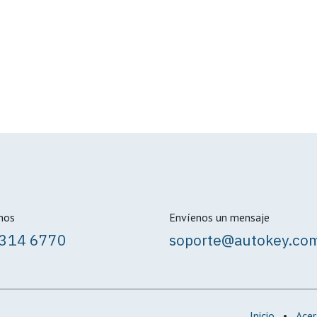
nos
Envíenos un mensaje
8314 6770
soporte@autokey.co
Inicio
•
Acer