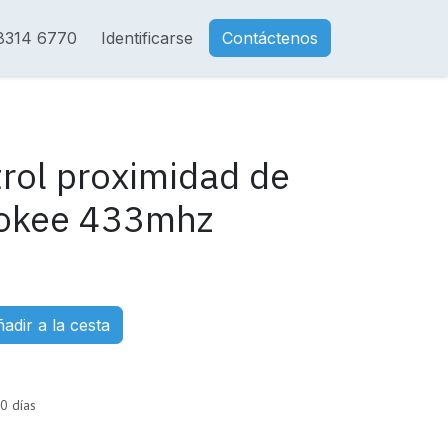
8314 6770
Identificarse
Contáctenos
trol proximidad de
rokee 433mhz
adir a la cesta
0 días