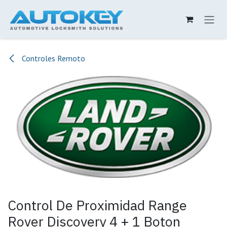
Ir al contenido
Controles Remoto
Control De Proximidad Range
Rover Discovery 4 + 1 Boton