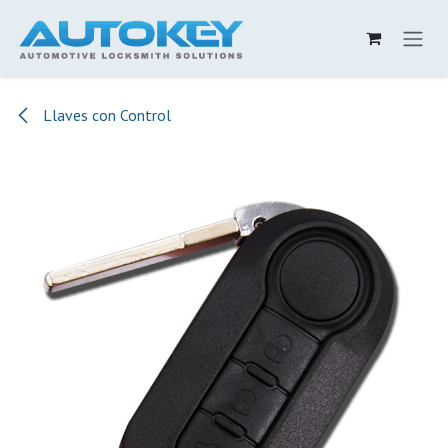
Ir al contenido
Llaves con Control