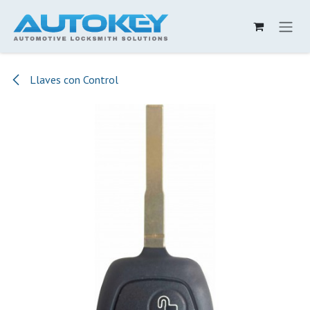
Ir al contenido
Llaves con Control