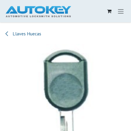
Ir al contenido
Llaves Huecas