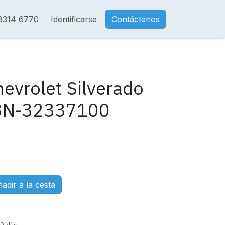
8314 6770
Identificarse
Contáctenos
hevrolet Silverado
M3N-32337100
adir a la cesta