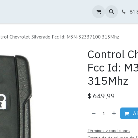
Tienda Online
Descargas
Sucursales
81 
trol Chevrolet Silverado Fcc Id: M3N-32337100 315Mhz
Control C
Fcc Id: 
315Mhz
$
649,99
Añ
Términos y condiciones